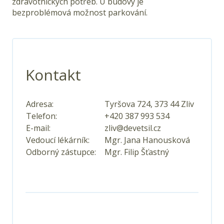
zdravotnických potřeb. U budovy je
bezproblémová možnost parkování.
Kontakt
Adresa:
Tyršova 724, 373 44 Zliv
Telefon:
+420 387 993 534
E-mail:
zliv@devetsil.cz
Vedoucí lékárník:
Mgr. Jana Hanousková
Odborný zástupce:
Mgr. Filip Šťastný