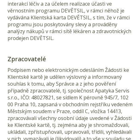
interakcí léčiv a za účelem realizace účasti ve
věrnostním programu DEVĚTSIL, v rámci něhož je
vydávána Klientská karta DEVĚTSIL, s tím, že v rámci
programu jsou poskytovány slevy a prováděny
analýzy nákupů v rámci sítě lékáren a zdravotnických
prodejen DEVĚTSIL.
Zpracovatelé
Podpisem nebo elektronickým odesláním Žádosti ke
Klientské kartě je udělen výslovný a informovaný
souhlas k tomu, aby Správce a z jeho pověření
případně zpracovatelé, tj. společnost Apatyka Servis
s.r.o., IČO: 48027821, se sídlem K pérovně 945/7, 102
00 Praha 10, zapsaná v obchodním rejstříku vedeném
Městským soudem v Praze, oddíl C, vložka 14413,
zpracovávali všechny osobní údaje uvedené v Žádosti
ke Klientské kartě, tj. zejména aby je shromažďovali,
ukládali, zpřístupňovali, upravovali, třídili, vyhledávali
v nich, vymazávali je (likvidovali) a to vše v souladu se