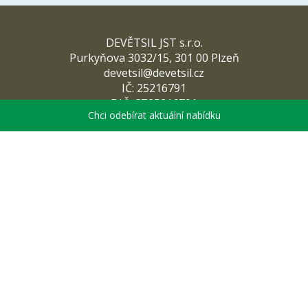
DEVĚTSIL JST s.r.o.
Purkyňova 3032/15, 301 00 Plzeň
devetsil@devetsil.cz
IČ: 25216791
DIČ: CZ25216791
Chci odebírat aktuální nabídku
Abychom vám usnadnili procházení stránek, nabídli
Sledujte nás
přizpůsobený obsah nebo reklamu a mohli anonymně
analyzovat návštěvnost, využíváme soubory cookies,
které sdílíme se svými partnery pro sociální média, inzerci
a analýzu. Jejich nastavení upravíte odkazem "Nastavení
Kontakt
cookies" a kdykoliv jej můžete změnit v patičce webu.
Lékárny
Podrobnější informace najdete v našich Zásadách
Benefity
ochrany osobních údajů a používání souborů cookies.
Ochrana osobních údajů
Souhlasíte s používáním cookies?
Souhlas se zpracováním osobních údajů